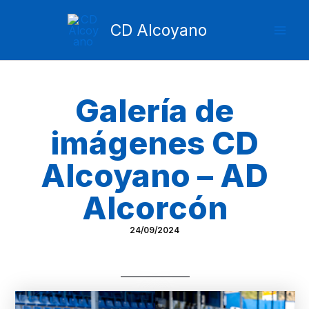
Ir
Mai
al
CD Alcoyano
Men
contenido
Galería de
imágenes CD
Alcoyano – AD
Alcorcón
24/09/2024