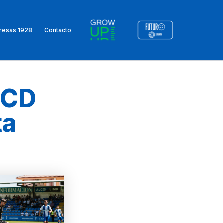
resas 1928
Contacto
 CD
ta