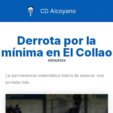
Ir
Mai
al
CD Alcoyano
Men
contenido
Derrota por la
mínima en El Collao
30/04/2024
La permanencia matemática habrá de esperar una
jornada más.