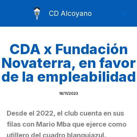
Ir
Mai
al
CD Alcoyano
Men
contenido
CDA x Fundación
Novaterra, en favor
de la empleabilidad
18/11/2023
Desde el 2022, el club cuenta en sus
filas con Mario Mba que ejerce como
utillero del cuadro blanquiazul.